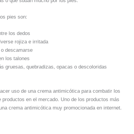
as o que sudan mucho por los pies.
os pies son:
tre los dedos
erse rojiza e irritada
e o descamarse
en los talones
s gruesas, quebradizas, opacas o descoloridas
cer uso de una crema antimicótica para combatir los
e productos en el mercado. Uno de los productos más
una crema antimicótica muy promocionada en internet.