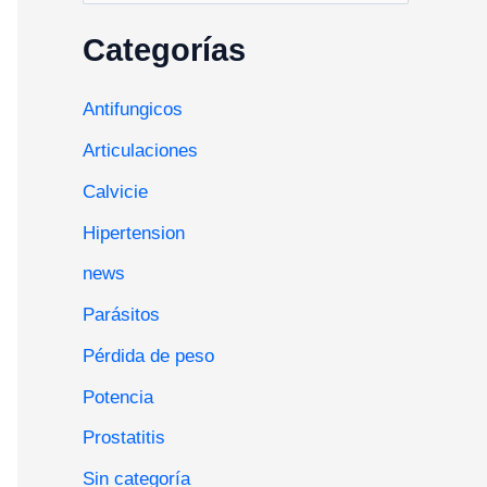
a
a
u
Categorías
s
c
Antifungicos
a
Articulaciones
r
Calvicie
:
Hipertension
news
Parásitos
Pérdida de peso
Potencia
Prostatitis
Sin categoría